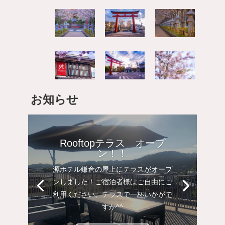
お知らせ
Rooftopテラス オープ
ン！！
源ホテル鎌倉の屋上にテラスがオープ
ンしました！ご宿泊者様はご自由にご
利用ください。テラスで一杯いかがで
すか^^